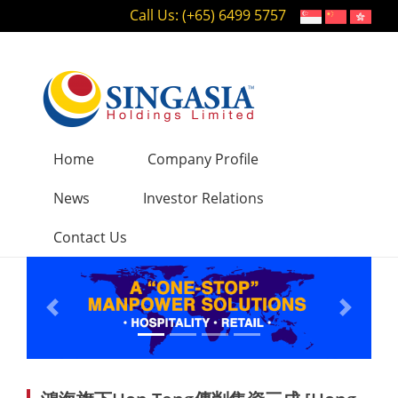
Call Us: (+65) 6499 5757
Home
Company Profile
News
Investor Relations
Contact Us
Previous
Next