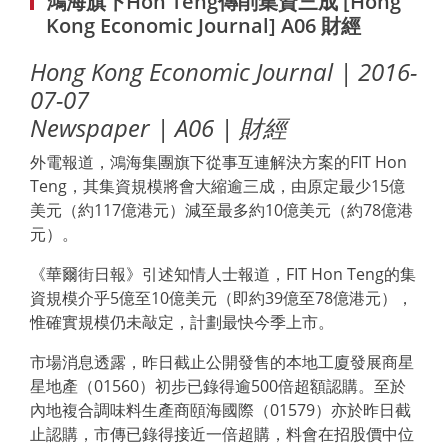
鴻海旗下Hon Teng傳削集資三成 [Hong
Kong Economic Journal] A06 財經
Hong Kong Economic Journal | 2016-
07-07
Newspaper | A06 | 財經
外電報道，鴻海集團旗下從事互連解決方案的FIT Hon
Teng，其集資規模將會大縮逾三成，由原定最少15億
美元（約117億港元）減至最多約10億美元（約78億港
元）。
《華爾街日報》引述知情人士報道，FIT Hon Teng的集
資規模介乎5億至10億美元（即約39億至78億港元），
惟確實規模仍未敲定，計劃最快今季上市。
市場消息透露，昨日截止公開發售的本地工廈發展商星
星地產（01560）初步已錄得逾500倍超額認購。至於
內地複合調味料生產商頤海國際（01579）亦於昨日截
止認購，市傳已錄得接近一倍超購，料會在招股價中位