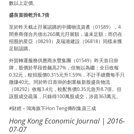
數以上定價。
盛良首掛乾升8.7倍
至於昨天截止孖展認購的中國物流資產（01589），4
間券商僅合共借出260萬元孖展額，遠未足額；而仍在
招股的星亞（08293）及瑞港建設（06818）同樣未獲
足額認購。
外貿轉運服務供應商永豐集團（01549）昨天首日掛
牌，股價於早段曾飆高27%，但無以為繼；全日收報
0.32元，較招股價0.315元升1.59%，不計手續費每手只
微賺40元。同於昨日首掛的創業板新股盛良物流
（08292）收報3.4元，較配售價0.35元急升8.7倍。但
該股成交疏落，只錄得100萬股成交，涉資363萬元。
#財經 – 鴻海旗下Hon Teng傳削集資三成
Hong Kong Economic Journal | 2016-
07-07